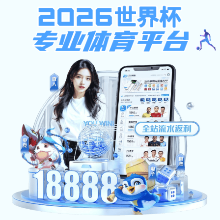
立即注册
乐鱼体育
官网 · 权威体
育数据平台
乐鱼体育 OFFICIAL WEBSITE
自2022年创立以来，
乐鱼体育
致力于为用户提供包括
NBA、英超、欧洲杯、LPL在内的热门赛事直播与数据
服务，广受用户信赖。
立即下载乐鱼体育APP