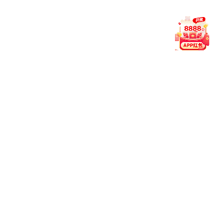
向为核心，力求打造一个安全、稳定、可信赖的体育数据与
直播生态。
在推动行业标准提升的同时，乐鱼(leyu)体育中国官网-中文
全站赛事入口leyu.com积极拓展创新边界，以高效响应用户
需求为目标，逐步形成独有的技术优势与服务口碑。
用户至
倾听用户声音，从细节中优化每一次访问体
上：
验。
科技驱
以智能系统支撑平台运行，提升数据响应速度
动：
与准确度。
责任引
坚守合规运营标准，构建值得信赖的体育信息
领：
环境。